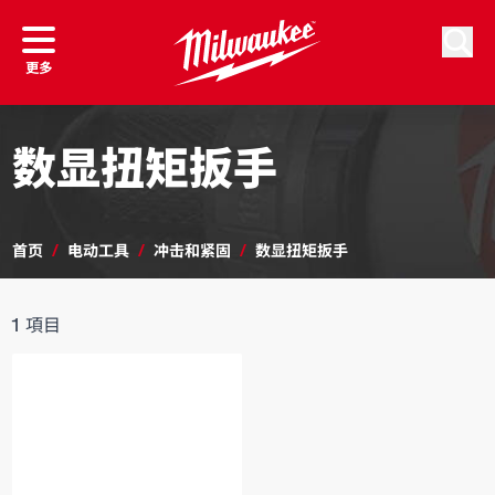
跳到内容
按排序
搜索
更多
数显扭矩扳手
首页
/
电动工具
/
冲击和紧固
/
数显扭矩扳手
1
項目