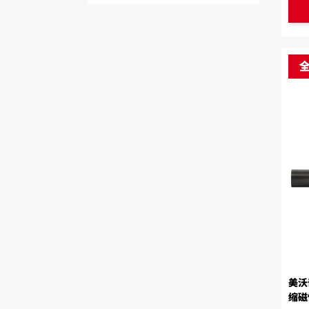
美沃
缩磁