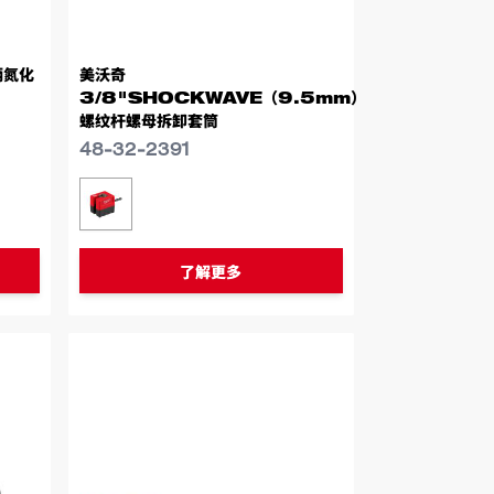
柄氮化
美沃奇
3/8"SHOCKWAVE（9.5mm）
螺纹杆螺母拆卸套筒
48-32-2391
U
9265
类似型号
48-32-2391
了解更多