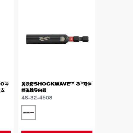
.0冲
美沃奇SHOCKWAVE™ 3"可伸
0支
缩磁性导向器
48-32-4508
类似型号
48-32-4508