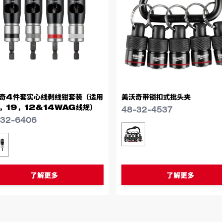
奇4件套实心线剥线钳套装（适用
美沃奇带锁扣式批头夹
，19，12&14WAG线规）
48-32-4537
-32-6406
类似型号
48-32-4537
似型号
48-32-6406
了解更多
了解更多