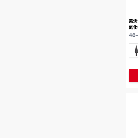
美沃
氮化
48
类