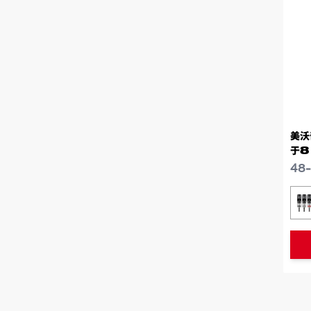
美沃
于8
48
类