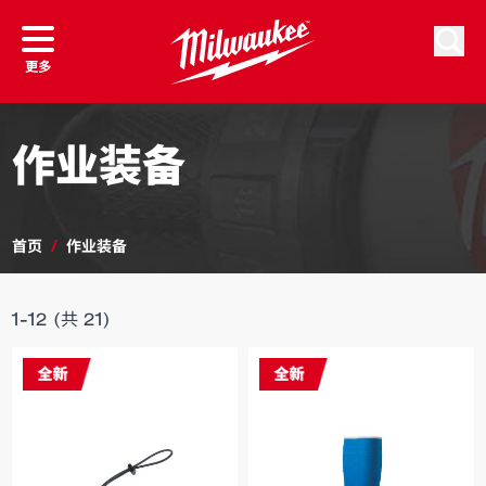
跳到内容
按商品筛选
按排序
搜索
更多
作业装备
首页
/
作业装备
1
-
12
(共
21
)