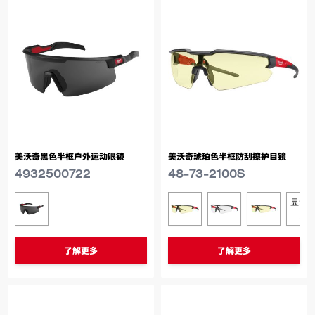
美沃奇黑色半框户外运动眼镜
美沃奇琥珀色半框防刮擦护目镜
4932500722
48-73-2100S
显示
类似型号
类似型号
4932500722
48-73-2100S
4932478763
493247
多
了解更多
了解更多