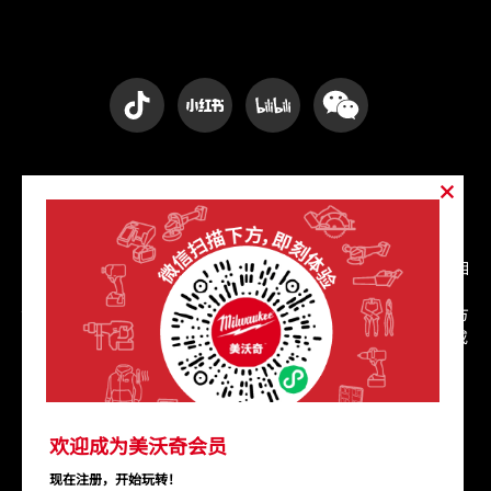
版权声明
© 2020-2025 美沃奇工具版权所有，受中华人民共和国法律及相
关国际条约保护。
1. 本网站所有原创内容（包括但不限于文字、图片、视频、设计方
案）未经书面授权不得用于商业目的的复制、传播、转载、摘编或
使用；获得授权使用的须保留版权信息。
2. 经授权转载的内容须注明来源（
www.milwaukeetool.cn
）
并保持原文完整性。
3. 如有侵权行为，本公司将依法追究法律责任。
欢迎成为美沃奇会员
使用条款
隐私政策
沪ICP备20008901号
沪公网安备31010602008633号
现在注册，开始玩转！