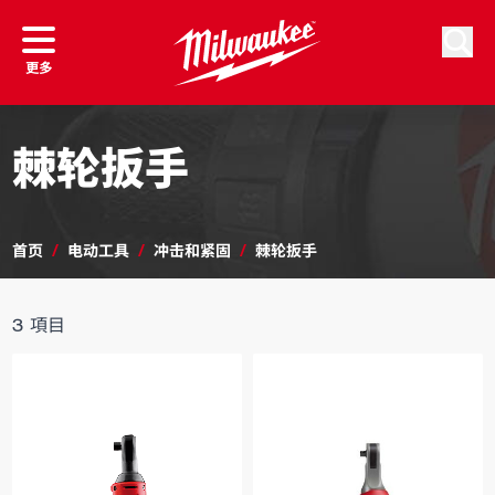
跳到内容
按商品筛选
按排序
搜索
更多
棘轮扳手
首页
/
电动工具
/
冲击和紧固
/
棘轮扳手
3
項目