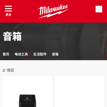
跳到内容
按排序
搜索
更多
音箱
首页
/
电动工具
/
生活配件
/
音箱
2
項目