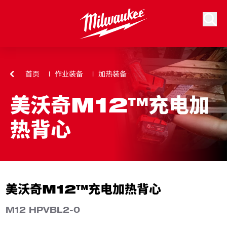
跳到内容
搜索
首页
作业装备
加热装备
美沃奇M12™充电加
热背心
美沃奇M12™充电加热背心
M12 HPVBL2-0