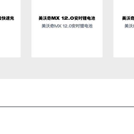
级快速充
美沃奇MX 12.0安时锂电池
美沃奇
美沃奇MX 12.0安时锂电池
美沃
、电池和充电器之间的全面系统通信，提供性能的优化和过载保护
停机时间