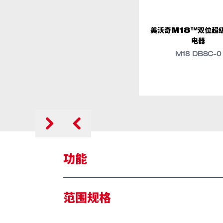
美沃奇M18™双位超
电器
M18 DBSC-0
类似型号
M18 DBSC
功能
REDLINK™ 智能控制系统：利用工具
范围规格
持久耐用性
电量显示：显示剩余运行时间，减少作业