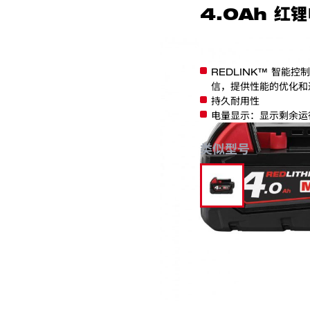
4.0Ah 红
M18 B4
REDLINK™ 智能
信，提供性能的优化和
持久耐用性
电量显示：显示剩余运
类似型号
M18 B4
分类:
电池和充电器