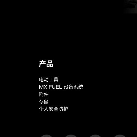
产品规格
电池类型
电压(V)
容量(Ah)
产品
充电时间 (分钟)
电动工具
重量 (含电池) (kg)
MX FUEL 设备系统
附件
存储
个人安全防护