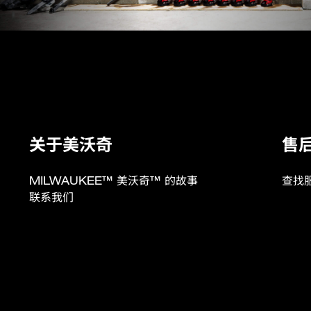
M18B4 (1)
M18™ REDLITHIUM™-I
18
4
关于美沃奇
售
M12-18C: 80/ M12-18FC: 
MILWAUKEE™ 美沃奇™ 的故事
查找
0.7
联系我们