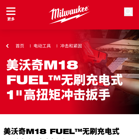
跳到内容
搜索
更多
首页
电动工具
冲击和紧固
美沃奇M18
FUEL™无刷充电式
1"高扭矩冲击扳手
美沃奇M18 FUEL™无刷充电式