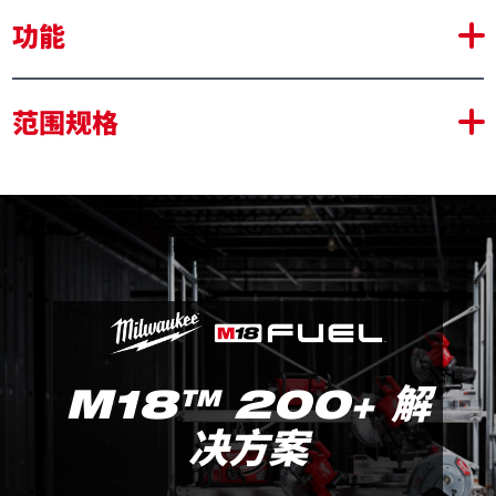
功能
M18™ 1" 高扭矩冲击扳手，可取代交流动力、汽油动力
范围规格
和气动扳手
M18 FUEL™ 高扭矩冲击扳手可提供最大正向扭矩2033
Nm，且与交流动力或气动扳手相比，尺寸更小，重量更
轻
最大反向拆卸扭矩2400Nm，最大可松卸M42螺栓
美沃奇 DRIVE CONTROL™ 驱动控制技术允许用户在
四种不同速度档位和扭矩设置之间轻松切换，以最大程度
发挥工具性能
可调节辅助手柄，无需工具，可270度调节
M18™ 200+ 解
灵活的电池系统：适用于所有 MILWAUKEE™ M18™
电池
决方案
M18 ONEFHIWF1(A)-0X
包装详情