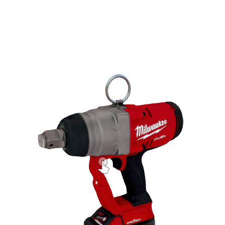
M18™ 1" 高扭矩冲击扳手，可取代交流动力、汽油动力和气动扳
手
M18 FUEL™ 高扭矩冲击扳手可提供最大正向扭矩2033 Nm，
且与交流动力或气动扳手相比，尺寸更小，重量更轻
最大反向拆卸扭矩2400Nm，最大可松卸M42螺栓
类似型号
M18 ONEFHIWF1(A)-0X