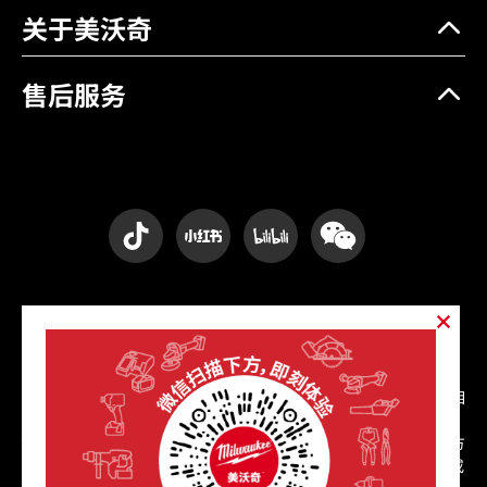
电压(V)
18
关于美沃奇
螺母紧固扭矩（Nm）
2400
售后服务
螺母紧固扭矩（Nm）
2400
版权声明
© 2020-2025 美沃奇工具版权所有，受中华人民共和国法律及相
关国际条约保护。
1. 本网站所有原创内容（包括但不限于文字、图片、视频、设计方
案）未经书面授权不得用于商业目的的复制、传播、转载、摘编或