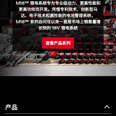
M18 ONEFHIWF1-0X (1)
M18™ 锂电系统专为专业级动力、更高性能和
更高功效而开发。凭借专利技术、创新型马
产品规格
达、电子技术和高性能的电池管理系统，
M18™ 系列自问世以来一直是市场上销售量增
电池类型
M18™ REDLITHIUM™-ION
长快的 18V 锂电系统
红锂电池
电量显示
是
查看产品系列
LED灯
是
空载转速 (RPM)
0-1000 / 1100 / 1400 / 1650
扭矩(Nm)
530 / 1020 / 1800 / 2033
冲击率 (IPM)
0-1330 / 1620 / 2100 /
2500
最大螺栓直径(mm)
M42
方头/铁砧头
1
产品
重量 (含电池) (kg)
5.9（含 M18 HB8）