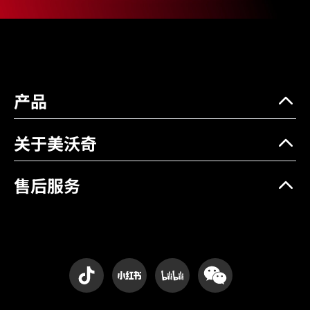
红锂电池
空载转速 (RPM)
0 - 3000 / 3900
电压(V)
18
速度档
2
产品
空载转速 (RPM)
0 - 3000 / 3900
锯片直径(mm)
203
关于美沃奇
最大切割能力(mm)
50
售后服务
重量 (kg)
2.4
长度(mm)
965