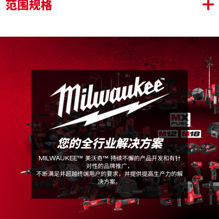
范围规格
旨在满足景观维护专业需求
获得完美的草坪、人行道和路缘，打造修剪整齐利落的外
观
可调高度和导向轮，有助于获得最佳工具性能和操控
203mm 刀片，使用寿命长且经久耐用
转速高达 3900 RPM，提供高效且美观的利落切割
您的全行业解决方案
M18 FOPH-EA
包装详情
MILWAUKEE™ 美沃奇™ 持续不懈的产品开发和有针
对性的品牌推广，
M18 FOPH-EA (1)
不断满足并超越终端用户的要求，并提供提高生产力的解
决方案。
产品规格
电池类型
M18™ REDLITHIUM™-ION