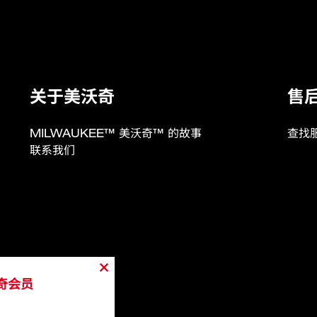
180
4,955​
关于美沃奇
售
15+ 分钟（6.0 安时）
78
MILWAUKEE™ 美沃奇™ 的故事
查找
联系我们
1.7
奇会员
！