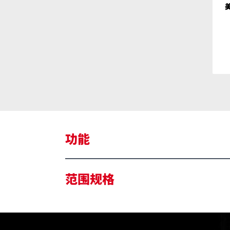
功能
配设 2 档速度设置电子开关，让用户可
范围规格
变速触发开关为用户提供更多控制力，便
运行锁定功能可减少用户疲劳感。
使用后的清洁时间明显缩短。
橡胶喷嘴，易于清除狭小空间的碎屑。