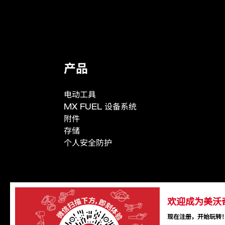
产品规格
气流速度 (km/h)
气体流量 (l/min)
产品
最长运行时间（小时）
声级
电动工具
MX FUEL 设备系统
重量 (不含电池)​ (kg)​
附件
存储
个人安全防护
欢迎成为美沃
现在注册，开始玩转