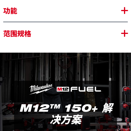
功能
相比手动工具有更快的去除速率
范围规格
可染色级表面光洁度，避免漩涡或划痕
紧凑型尺寸适合狭小空间内打磨
更轻的重量，全天使用不疲劳
4模式速度，适合多材料打磨
M12™ 150+ 解
决方案
M12 FDSS
包装详情