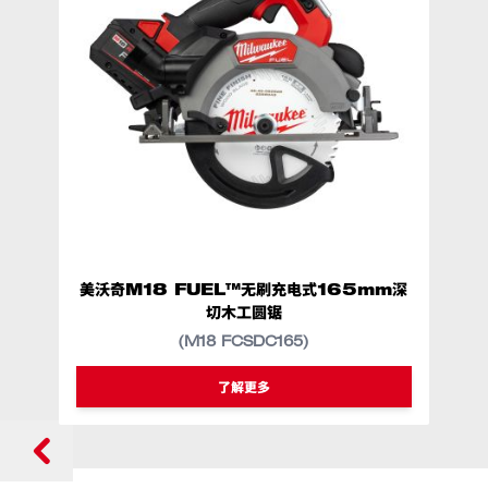
美沃奇M18 FUEL™无刷充电式165mm深
切木工圆锯
(M18 FCSDC165)
类似型号
M18 FCSDC165
了解更多