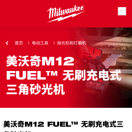
跳到内容
搜索
首页
电动工具
抛光机和打磨机
美沃奇M12
FUEL™ 无刷充电式
三角砂光机
美沃奇M12 FUEL™ 无刷充电式三