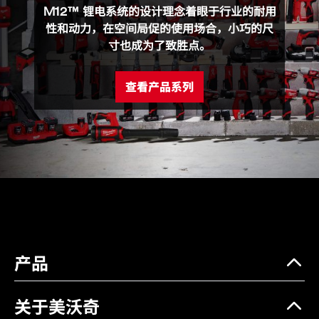
M12 FDSS (1)
M12™ 锂电系统的设计理念着眼于行业的耐用
性和动力，在空间局促的使用场合，小巧的尺
砂纸接口垫 (1)
寸也成为了致胜点。
PENTA网纱片 (1)
查看产品系列
海绵接口垫 (1)
产品规格
电压(V)
12V
电机类型
无刷马达
空载转速 (RPM)
8000-14,000
砂垫尺寸 (mm)
88.8 x 63.5
产品
变速档位
4档调节
轨道行程直径 (mm)
1.5
关于美沃奇