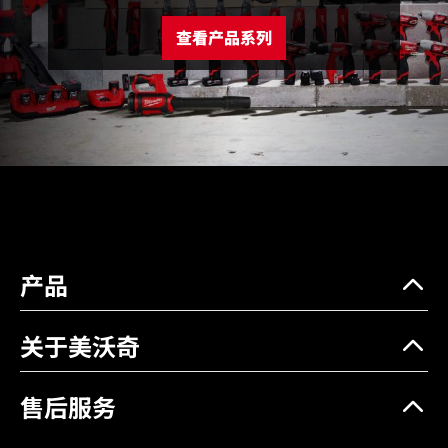
电池类型
M12™ REDLITHIUM™-ION
红锂电池
查看产品系列
电量显示
是
LED灯
是
空载转速 (RPM)
0 - 2425
夹头
1/4 英寸六角头
冲击率 (IPM)
0 - 3300
最大螺栓直径(mm)
M10
产品
重量 (含电池) (kg)
1.1 (4.0Ah)
冲击率 (IPM)
0 - 3300
关于美沃奇
重量 (含电池) (kg)
1.1 (4.0Ah)
重量 (含电池) (kg)
1.1 (4.0Ah)
售后服务