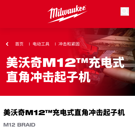
跳到内容
搜索
首页
电动工具
冲击和紧固
美沃奇M12™充电式
直角冲击起子机
美沃奇M12™充电式直角冲击起子机
M12 BRAID