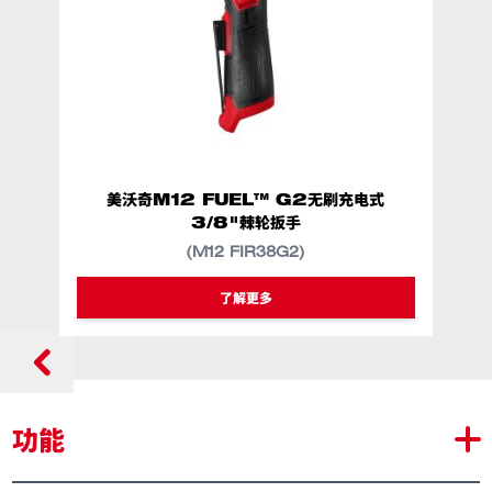
美沃奇M12 FUEL™ G2无刷充电式
美
3/8"棘轮扳手
(M12 FIR38G2)
类似型号
M12 FIR38G2
了解更多
功能