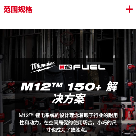
机头直径仅 35.6 毫米，可在狭窄空间内轻松使用
范围规格
出色的动力和速度：68 牛米的扭矩；转速为 0 - 2425
转/分
加长桨式开关可控制多种速度，操作更全面。
M12™ 150+ 解
决方案
M12 BRAID
包装详情
M12 BRAID (1)
M12™ 锂电系统的设计理念着眼于行业的耐用
性和动力，在空间局促的使用场合，小巧的尺
产品规格
寸也成为了致胜点。