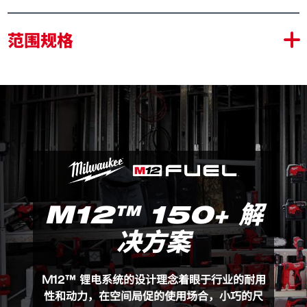
紧凑型机身
范围规格
对比M12™有刷系列，尺寸缩小约48mm
可在狭小空间内使用
便携高效
同级别中重量最出色的轻量化设计
对比M12™有刷系列，重量减少0.3kg
减少肌肉疲劳，即使举止作业一整天也不觉得累
优质金属零件，质量不妥协
适用专业作业场景
M12™ 150+ 解
提升高强度作业下的钻孔能力
适用于电力维修、机械制造、管道作业等需求
决方案
M12 BLPDRC-0C0
包装详情
M12 BLPDRC-0C0 (1)
M12™ 锂电系统的设计理念着眼于行业的耐用
性和动力，在空间局促的使用场合，小巧的尺
产品规格