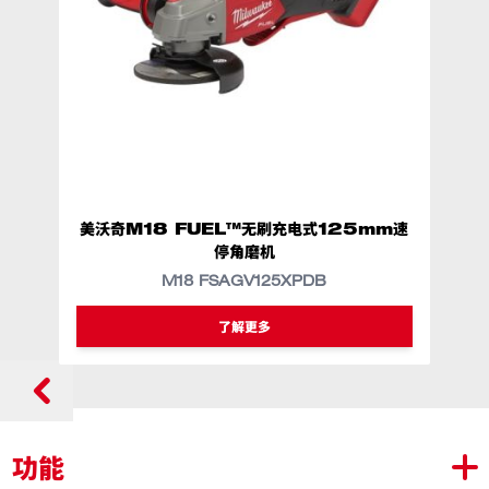
美沃奇M18 FUEL™无刷充电式125mm速
美
停角磨机
M18 FSAGV125XPDB
类似型号
M18 FSAGV125XPDB-0X0
了解更多
功能