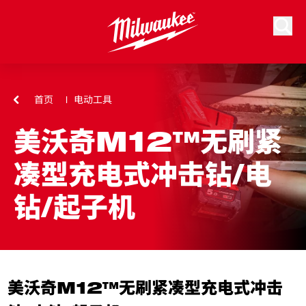
跳到内容
搜索
首页
电动工具
美沃奇M12™无刷紧
凑型充电式冲击钻/电
钻/起子机
美沃奇M12™无刷紧凑型充电式冲击