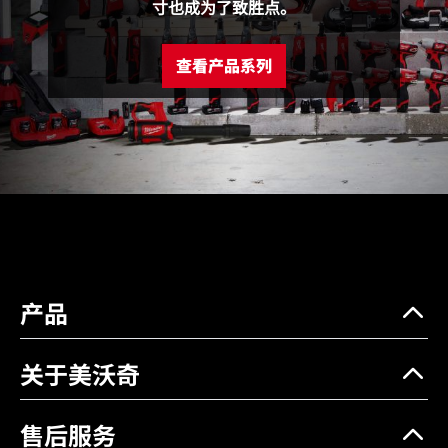
寸也成为了致胜点。
最大空载转速 RPM/MIN
1,550
查看产品系列
冲击频率IPM/MIN
23,250
扭力(Nm)
40
长度(cm)
142
裸机重量 (kg)
0.8
最大夹头尺寸(mm)
10
产品
关于美沃奇
售后服务