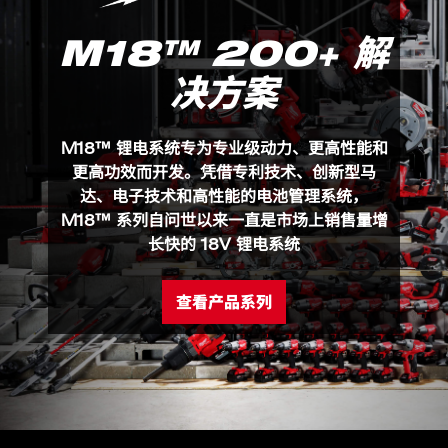
压力可5档调节，满足用户不同的需求
M18™ 200+ 解
抗紫外线，耐化学腐蚀
决方案
配备 M18™ REDLITHIUM™-ION 4.0 Ah 红锂电池，
M18 BPFP-CST
包装详情
每次充电可供应 12 个以上水箱的喷洒
M18 BPFP-CST (1)
M18™ 锂电系统专为专业级动力、更高性能和
更高功效而开发。凭借专利技术、创新型马
产品规格
达、电子技术和高性能的电池管理系统，
M18™ 系列自问世以来一直是市场上销售量增
容量(L)
15
长快的 18V 锂电系统
流量 (l/min)​
0.4 - 2.0
软管长度 (m)
1.2 (含手柄和喷杆）​
查看产品系列
最大压力 (bar)
8.27
喷头类型​
低流量可调节式喷嘴​
喷洒距离 (m)​
7.6
重量 (不含电池)​ (kg)​
3.6 ​