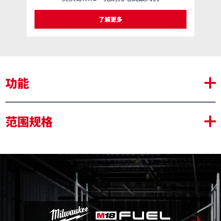
类似型号
M18 BLBO
了解更多
功能
M18™ SWITCH TANK™ 可互换式水泵系统的一部分
范围规格
用于农药/肥料/治疗/除草剂/杀菌剂/杀虫剂/除冰剂等应
用的化学品喷雾器箱
半透明箱，带有测量刻度
带有宽口的把手盖，便于运送水/化学品和将水/化学品倒
入水箱
喷雾器头方便存储，可节省空间并避免运输过程中的损坏
集成式过滤器可防止杂物进入箱
可调式喷雾模式，最长 7.6 m 的喷洒距离