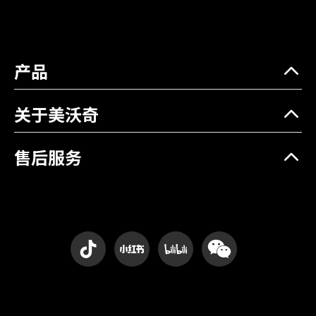
喷嘴类型
Low Flow Rate Adjustable
& Fan Nozzles
容量(L)
15
产品
关于美沃奇
售后服务