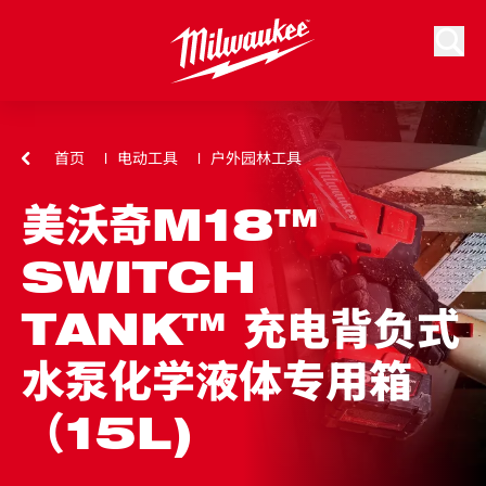
跳到内容
搜索
首页
电动工具
户外园林工具
美沃奇M18™
SWITCH
TANK™ 充电背负式
水泵化学液体专用箱
（15L)