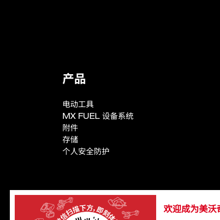
产品规格
电池平台
颜色
流明（泛光模式）
产品
流明（聚光模式）
电动工具
泛光模式运行时间（搭配M18B5电池）
MX FUEL 设备系统
聚光模式运行时间（搭配M18B5电池）
附件
存储
是否有不锈钢挂钩
个人安全防护
裸机重量 (kg)
欢迎成为美沃