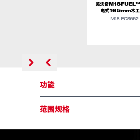
美沃奇M18FUEL
电式165mm木工
M18 FCS552
功能
提手，方便运输和携带
范围规格
底部，可悬挂金属挂钩