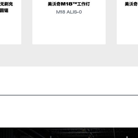
™无刷充
美沃奇M18™工作灯
美沃奇
圆锯
M18 ALIS-0
类似型
M1