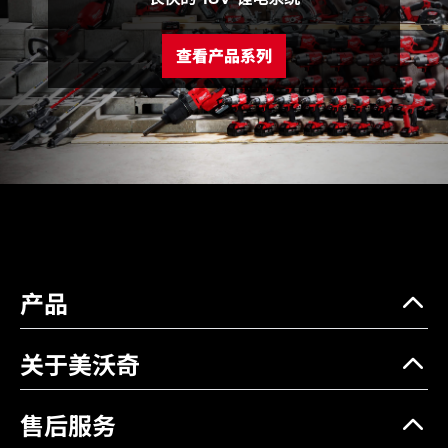
最大揚程高度 (m)
23
Max. suction height (m)
5.5
查看产品系列
Max Water Temperature
60
(°C)
Thread size (mm)
19 (¾″) Male thread
电压(V)
18
重量 (不含电池)​ (kg)​
3.4
重量 (含电池) (kg)
4.1 (M18 B5)
产品
关于美沃奇
售后服务