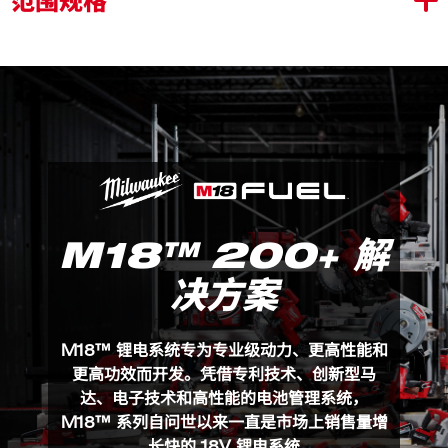
流速达 1817 升/小时，可在一块 M18™ 5.0 安时电池供
电下输送 908 升水
REDLINK™ 智能设计可识别到工具停止输水并自动关
闭，避免空泵运转
输送泵配置的灵活叶轮和强大电机可产生高达 5 米的提升
高度和高达 22 米的顶部高度
¾″ BSPT 公螺纹接头，可与市面上的各种标准水管适
配。对于入口，推荐使用内直径 19 毫米的水管，以获取
更优的性能
M18™ 200+ 解
如用于泵水，则仅需清除碎屑
决方案
M18 BTP-0
包装详情
电池系统灵活：兼容所有美沃奇 M18™ 电池
市面上竞品基本为交流电产品，我们美沃奇的锂电解决方
M18 BTP-0 (1)
M18™ 锂电系统专为专业级动力、更高性能和
案可以给客户带来更加便携，多用途的选择。​
更高功效而开发。凭借专利技术、创新型马
产品规格
达、电子技术和高性能的电池管理系统，
M18™ 系列自问世以来一直是市场上销售量增
流量（l/min）
30.3
长快的 18V 锂电系统