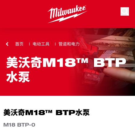
跳到内容
搜索
首页
电动工具
管道和电力
美沃奇M18™ BTP
水泵
美沃奇M18™ BTP水泵
M18 BTP-0