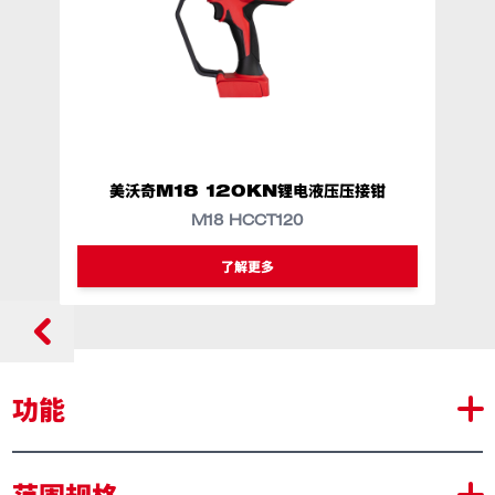
美沃奇M18 120KN锂电液压压接钳
M18 HCCT120
类似型号
M18 HCCT120-0C0
了解更多
功能
18 伏输送泵，重量为 3.4 千克，比同等性能的其他有线
范围规格
输送泵更轻盈