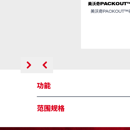
美沃奇PACKOUT
美沃奇PACKOUT™
类似型号
48-22-8430
48-22-8
4
功能
保冷可长达30小时​
范围规格
防尘防水保护 IP65​
内置收纳盒​
23 公斤承重能力