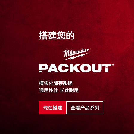
增强铰链
抗冲击箱体​
一体式开瓶器
可与所有 PACKOUT™ 组件模块化连接
搭建您的
加固箱盖锁扣​
15 升容量
模块化储存系统
通用性佳 长效耐用
现在搭建
查看产品系列
包装详情