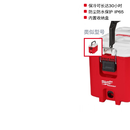
保冷可长达30小时​
防尘防水保护 IP65​
内置收纳盒​
类似型号
48-22-8460
分类:
PACKOUT™