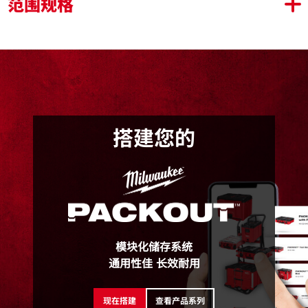
范围规格
2 个大抽屉(3.6kg承重) 和 8个小抽屉(1.8kg承重)
标签存放窗口，可存放卡片，标签等
安装在一个加宽型或两个紧凑型壁挂板上
可堆叠在标准尺寸PACKOUT工具箱
安全锁止横杆，锁止各个抽屉，确保运输安全
搭建您的
48-22-8433
包装详情
48-22-8433 (1)
模块化储存系统
通用性佳 长效耐用
产品规格
尺寸 (L x W x H) (cm)
50 x 17 x 38.6
现在搭建
查看产品系列