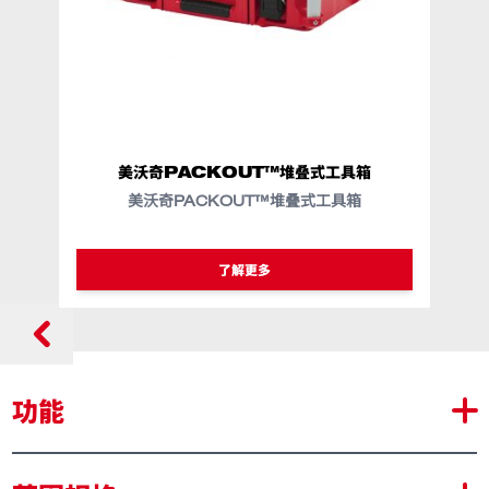
美沃奇PACKOUT™堆叠式工具箱
美
美沃奇PACKOUT™堆叠式工具箱
美
类似型号
48-22-8424
48-22-8425
48-22-8450
了解更多
功能
可移除的抽屉便于现场拿取