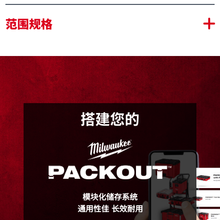
可与所有 PACKOUT™ 组件模块化连接
范围规格
可收纳于PACKOUT堆叠式大号工具箱（48-22-
8425）、PACKOUT堆叠式滚轮工具箱（48-22-
8426）、PACKOUT堆叠式超大号工具箱（48-22-
8429）、PACKOUT堆叠式大号滚轮工具箱之中​
顶部把手，便于携带工具篮​
每个套装均配备一套快速调节隔板​
（1个）长隔板和（4个）小隔板，便于调整收纳布局​
搭建您的
48-22-8045
包装详情
48-22-8045 (1)
模块化储存系统
通用性佳 长效耐用
产品规格