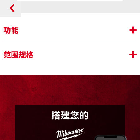
功能
优化减震区，与冲击批头相比，能够吸收3倍更多的扭矩
范围规格
保护批头的适配性，延长使用寿命。
尖端的激光硬化技术创造了外部保护层，提高了耐磨性
定制合金76™钢，最大化耐磨和抗冲击性能
盒子设计优化，可以放入 PACKOUT 系列工具箱中，无
论是打开还是关闭状态
为用户提供了灵活性，以适应他们的批头和盒子存储解决
方案
搭建您的
双头设计，最大化应用的多功能性