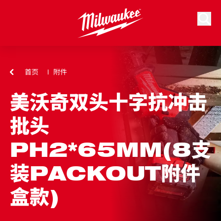
跳到内容
搜索
首页
附件
美沃奇双头十字抗冲击
批头
PH2*65MM(8支
装PACKOUT附件
盒款)