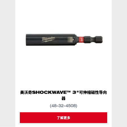
美沃奇SHOCKWAVE™ 3"可伸缩磁性导向
美
器
(48-32-4508)
类似型号
48-32-4508
了解更多