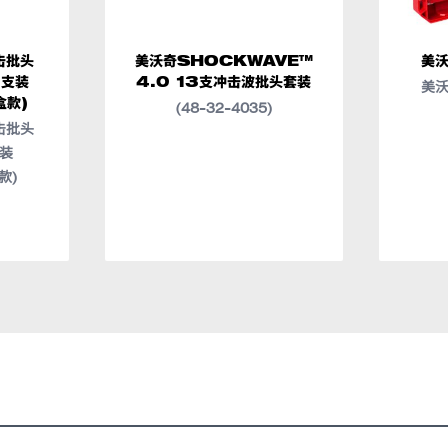
击批头
美沃奇SHOCKWAVE™
美
8支装
4.0 13支冲击波批头套装
美
盒款)
(48-32-4035)
击批头
类似型号
48-32-4035
支装
款)