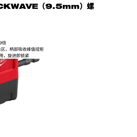
CKWAVE（9.5mm）螺
套筒
9倍
冲击区，柄部吸收峰值扭矩
用，旋进即锁紧