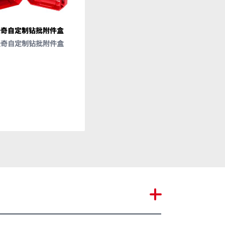
沃奇自定制钻批附件盒
美沃奇4件套实心线剥线钳套装
（适用于8，19，
沃奇自定制钻批附件盒
12&14WAG线规）
(48-32-6406)