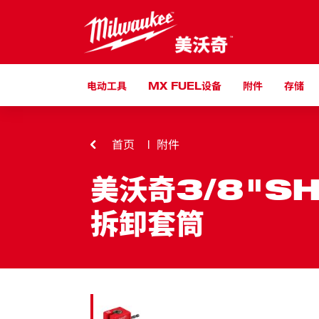
跳到内容
电动工具
MX FUEL设备
附件
存储
首页
附件
美沃奇3/8"S
拆卸套筒