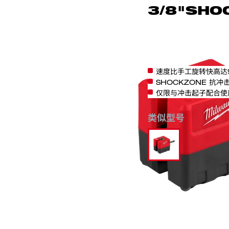
3/8"SHO
纹杆螺母拆卸
48-32-2391
速度比手工旋转快高达
SHOCKZONE 抗
仅限与冲击起子配合使
类似型号
48-32-2391
分类:
附件