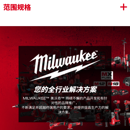
范围规格
使用寿命内保护冲击钻头，精确契合。
带有两个 PH2 批头和磁圈，可磁化批头尖，以实现最佳
良好的紧固件保持效果。
磁圈采用紧凑型设计，可加磁和消磁批头
采用经优化的 SHOCK ZONE 技术可吸收峰值扭矩，防
止断裂
定制的合金钢设计可延长钻批头使用寿命
兼容各种批头尺寸和尖端类型
小尺寸设计，适用于紧凑、难以触及的应用
您的全行业解决方案
48-32-4550
包装详情
MILWAUKEE™ 美沃奇™ 持续不懈的产品开发和有针
对性的品牌推广，
产品规格
不断满足并超越终端用户的要求，并提供提高生产力的解
决方案。
包装数量
3
长度(mm)
25