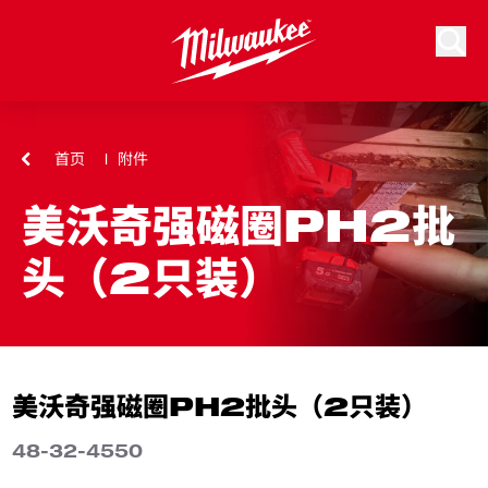
跳到内容
搜索
首页
附件
美沃奇强磁圈PH2批
头（2只装）
美沃奇强磁圈PH2批头（2只装）
48-32-4550