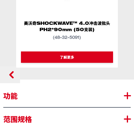
美沃奇SHOCKWAVE™ 4.0冲击波批头
PH2*90mm (50支装)
(48-32-5091)
类似型号
48-32-5091
了解更多
功能
安装更轻松，疲劳感更低，专为与冲击起子配合使用
范围规格
三层式设计，适配标准型与带翼型接线螺母
适配大多数常见接线螺母