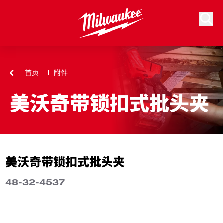
跳到内容
搜索
首页
附件
美沃奇带锁扣式批头夹
美沃奇带锁扣式批头夹
48-32-4537