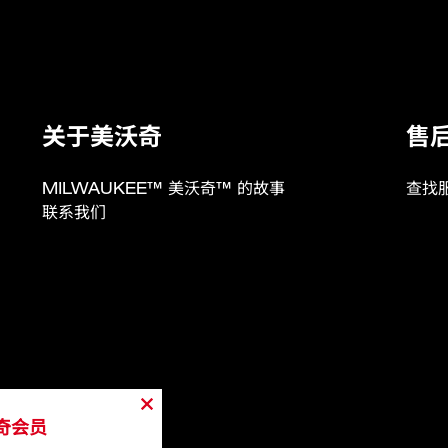
1400/700流明
高档/低档
关于美沃奇
售
3/6.5小时
垂直210°，水平270°
MILWAUKEE™ 美沃奇™ 的故事
查找
联系我们
78cm
173cm
3
奇会员