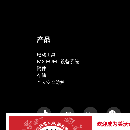
产品规格
亮度
输出模式
产品
运行时间 (M12B4)
旋转角度
电动工具
MX FUEL 设备系统
完全折叠高度
附件
完全展开高度
存储
个人安全防护
重量 (不含电池)​ (kg)​
欢迎成为美沃