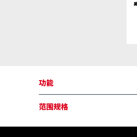
功能
M12™电池通用平台
范围规格
5秒快速安装
完全折叠高度：78cm, 完全展开高度：17
侧手柄便于单手携带
1400流明真彩照明高清输出