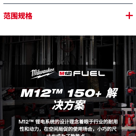
1350流明TRUEVIEW™真彩高清晰度输出，全面而清晰
范围规格
地照亮整个引擎盖
灯条可以旋转，滑动，拆卸或悬挂，以增加多功能性和灵
活性，
可延伸引擎仓挂钩，能够扩展117.5至195cm ，满足不同
车型引擎盖尺寸，无绳解放双手
FINISHGUARD™挂钩保护盾 供更多的抓地力表面积，
提供持久的保护，避免挂钩在引擎盖上产生刮痕
IP54 防水防尘等级
最长续航时间8小时（搭配M12B4电池）
M12™ 150+ 解
决方案
M12 UHL-0
包装详情
M12 UHL-0 (1)
M12™ 锂电系统的设计理念着眼于行业的耐用
性和动力，在空间局促的使用场合，小巧的尺
产品规格