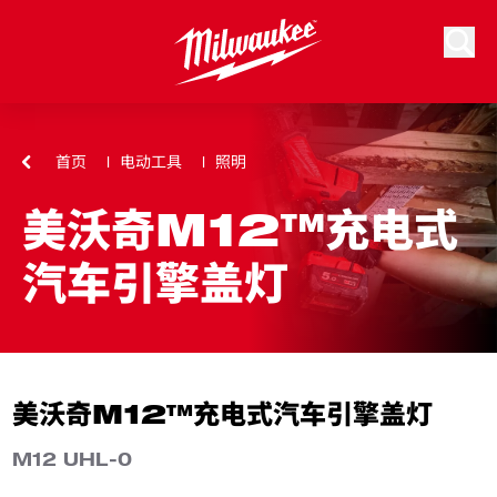
跳到内容
搜索
首页
电动工具
照明
美沃奇M12™充电式
汽车引擎盖灯
美沃奇M12™充电式汽车引擎盖灯
M12 UHL-0