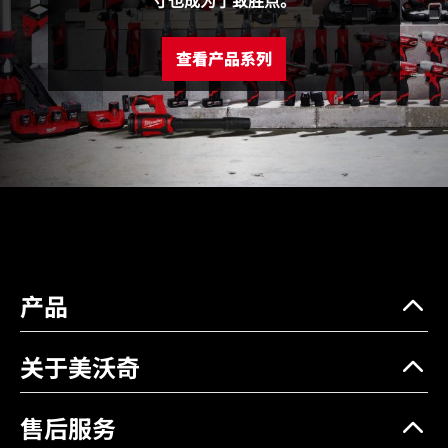
寸也成为了致胜点。
电压(V)
12
查看产品系列
亮度
1350/600 流明
模式
高/低
聚光/泛光
泛光
续航时间 (小时)
4/8 (搭配M12 4.0电池)
挂钩
不锈钢挂钩，橡胶安全搭扣
延伸长度 (cm)
117.5~195
防水防尘等级
IP54
产品
裸机重量 (kg)
1.1
关于美沃奇
售后服务